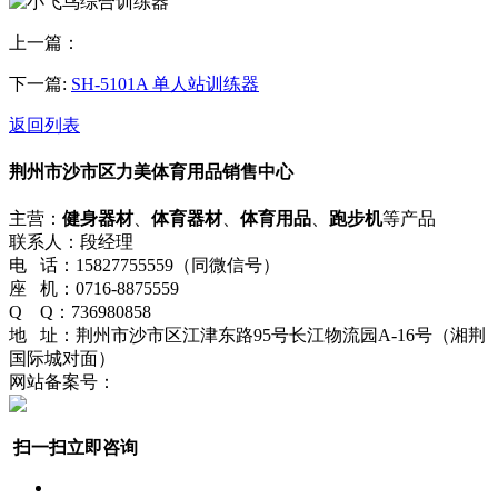
上一篇：
下一篇:
SH-5101A 单人站训练器
返回列表
荆州市沙市区力美体育用品销售中心
主营：
健身器材
、
体育器材
、
体育用品
、
跑步机
等产品
联系人：段经理
电 话：15827755559（同微信号）
座 机：0716-8875559
Q Q：736980858
地 址：荆州市沙市区江津东路95号长江物流园A-16号（湘荆
国际城对面）
网站备案号：
鄂ICP备2024034124号-1
流量统计
鄂公网安备42100202030017号
网站地图
扫一扫立即咨询