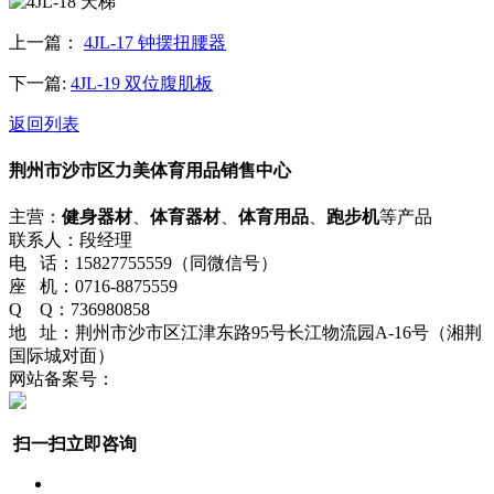
上一篇：
4JL-17 钟摆扭腰器
下一篇:
4JL-19 双位腹肌板
返回列表
荆州市沙市区力美体育用品销售中心
主营：
健身器材
、
体育器材
、
体育用品
、
跑步机
等产品
联系人：段经理
电 话：15827755559（同微信号）
座 机：0716-8875559
Q Q：736980858
地 址：荆州市沙市区江津东路95号长江物流园A-16号（湘荆
国际城对面）
网站备案号：
鄂ICP备2024034124号-1
流量统计
鄂公网安备42100202030017号
网站地图
扫一扫立即咨询